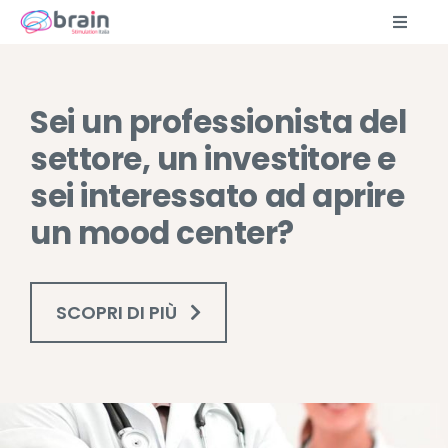
Salta
al
Toggl
contenuto
Naviga
Percorsi
Sei un professionista del
TMS
settore, un investitore e
sei interessato ad aprire
Approfondimenti
un mood center?
FAQ
SCOPRI DI PIÙ
Blog
Chi siamo