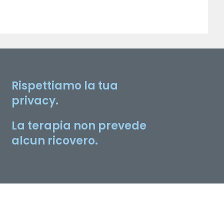
Rispettiamo la tua
privacy.
La terapia non prevede
alcun ricovero.