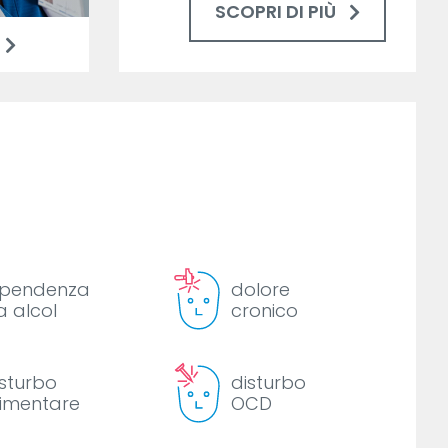
SCOPRI DI PIÙ
ipendenza
dolore
a alcol
cronico
isturbo
disturbo
limentare
OCD