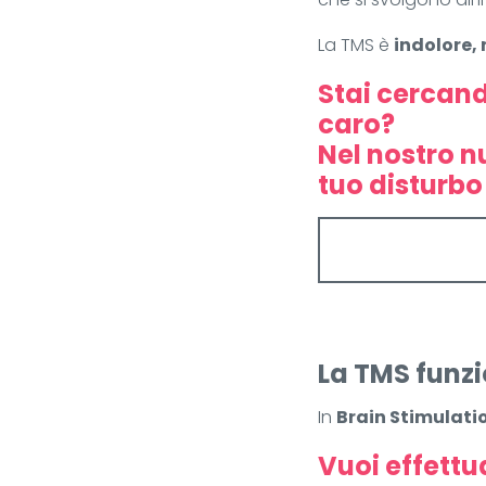
La TMS è
indolore, 
Stai cercand
caro?
Nel nostro n
tuo disturbo
La TMS funz
In
Brain Stimulati
Vuoi effettu