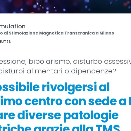
imulation
 di Stimolazione Magnetica Transcranica a Milano
NUTES
ressione, bipolarismo, disturbo ossessi
disturbi alimentari o dipendenze?
ssibile rivolgersi al
imo centro con sede a
are diverse patologie
triche grazie alla TMS