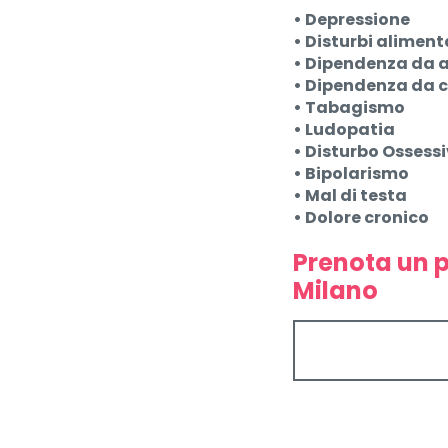
• Depressione
• Disturbi aliment
• Dipendenza da a
• Dipendenza da c
• Tabagismo
• Ludopatia
• Disturbo Osses
• Bipolarismo
• Mal di testa
• Dolore cronico
Prenota un p
Milano