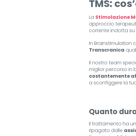
TMS: cos
La
Stimolazione M
approccio terapeu
corrente indotta su 
In Brainstimulation 
Transcranica
qual
Il nostro team spec
miglior percorso in 
costantemente aff
a sconfiggere la tu
Quanto dura 
Il trattamento ha u
ripagato dalle
assi