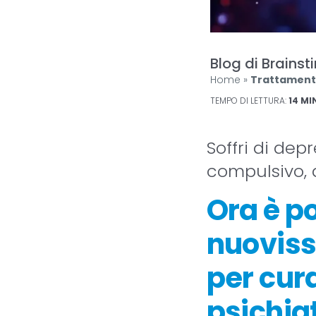
Blog di Brainst
Home
»
Trattamento
TEMPO DI LETTURA:
14
MI
Soffri di dep
compulsivo, 
Ora è po
nuoviss
per cur
psichia