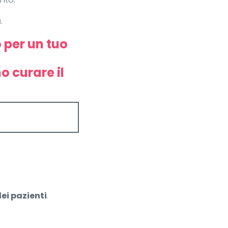
a
.
 per un tuo
 curare il
ei pazienti
.