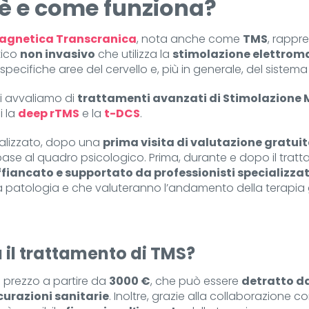
’è e come funziona?
agnetica Transcranica
, nota anche come
TMS
, rappr
tico
non invasivo
che utilizza la
stimolazione elettrom
specifiche aree del cervello e, più in generale, del sistem
ci avvaliamo di
trattamenti avanzati di Stimolazione
i la
deep rTMS
e la
t-DCS
.
ializzato, dopo una
prima visita di valutazione gratui
base al quadro psicologico. Prima, durante e dopo il tratt
iancato e supportato da professionisti specializzat
a patologia e che valuteranno l’andamento della terapia
il trattamento di TMS?
n prezzo a partire da
3000 €
, che può essere
detratto da
curazioni sanitarie
. Inoltre, grazie alla collaborazione 