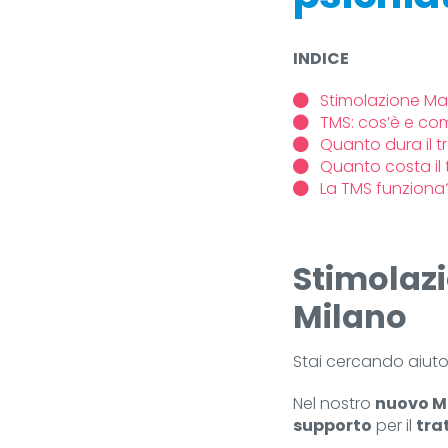
INDICE
Stimolazione Ma
TMS: cos’è e co
Quanto dura il 
Quanto costa il
La TMS funziona
Stimolaz
Milano
Stai cercando aiuto
Nel nostro
nuovo M
supporto
per il
tra