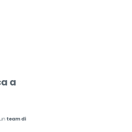
ca a
i un
team di