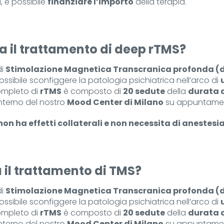
a, è possibile
finanziare l’importo
della terapia.
 il trattamento di deep rTMS?
di
Stimolazione Magnetica Transcranica profonda (
ossibile sconfiggere la patologia psichiatrica nell’arco di
completo di
rTMS
è composto di
20 sedute
della
durata d
interno del nostro
Mood Center di Milano
su appuntame
non ha effetti collaterali e non necessita di anestesi
il trattamento di TMS?
di
Stimolazione Magnetica Transcranica profonda (
ossibile sconfiggere la patologia psichiatrica nell’arco di
completo di
rTMS
è composto di
20 sedute
della
durata d
interno del nostro
Mood Center di Milano
su appuntame