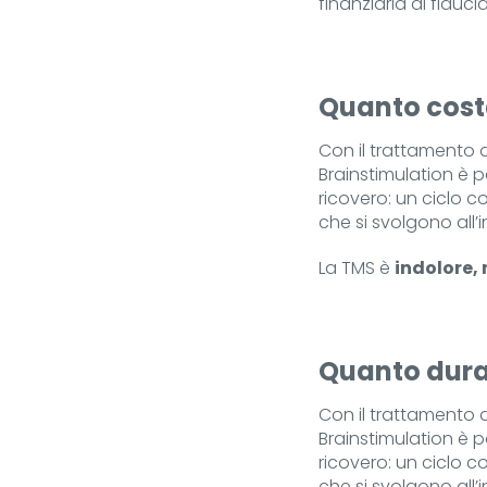
finanziaria di fiduci
Quanto costa
Con il trattamento 
Brainstimulation è p
ricovero: un ciclo 
che si svolgono all’
La TMS è
indolore, 
Quanto dura 
Con il trattamento 
Brainstimulation è p
ricovero: un ciclo 
che si svolgono all’