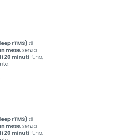
deep rTMS)
di
un mese
, senza
i 20 minuti
l’una,
nto.
a
.
deep rTMS)
di
un mese
, senza
i 20 minuti
l’una,
nto.