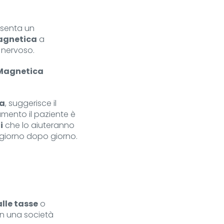
esenta un
agnetica
a
a nervoso.
 Magnetica
ta
, suggerisce il
amento il paziente è
i
che lo aiuteranno
 giorno dopo giorno.
lle tasse
o
con una società